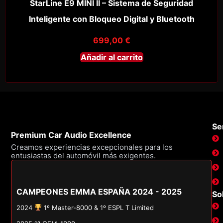
StarLine E9 MINI II – Sistema de Seguridad
Inteligente con Bloqueo Digital y Bluetooth
699,00
€
Añadir al carrito
Ser
Premium Car Audio Excellence
Creamos experiencias excepcionales para los
entusiastas del automóvil más exigentes.
CAMPEONES EMMA ESPAÑA 2024 - 2025
So
2024
1º Master-8000 & 1º ESPL T Limited