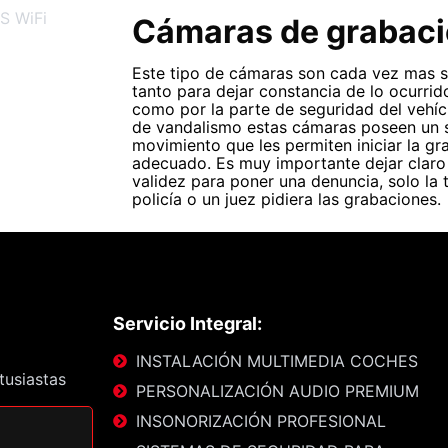
Cámaras de grabac
Este tipo de cámaras son cada vez mas sol
tanto para dejar constancia de lo ocurrid
como por la parte de seguridad del vehíc
de vandalismo estas cámaras poseen un 
movimiento que les permiten iniciar la g
adecuado. Es muy importante dejar claro
validez para poner una denuncia, solo la 
policía o un juez pidiera las grabaciones.
Servicio Integral:
INSTALACIÓN MULTIMEDIA COCHES
tusiastas
PERSONALIZACIÓN AUDIO PREMIUM
INSONORIZACIÓN PROFESIONAL