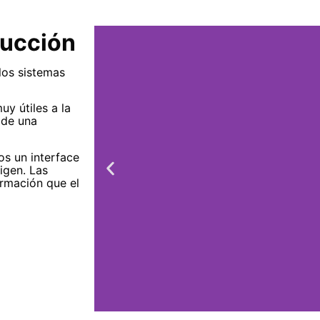
ducción
los sistemas
y útiles a la
 de una
os un interface
rigen. Las
ormación que el