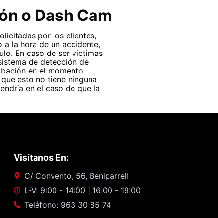
ión o Dash Cam
icitadas por los clientes,
o a la hora de un accidente,
ulo. En caso de ser victimas
sistema de detección de
rabación en el momento
 que esto no tiene ninguna
tendría en el caso de que la
Visítanos En:
C/ Convento, 56, Beniparrell
L-V: 9:00 - 14:00 | 16:00 - 19:00
Teléfono: 963 30 85 74