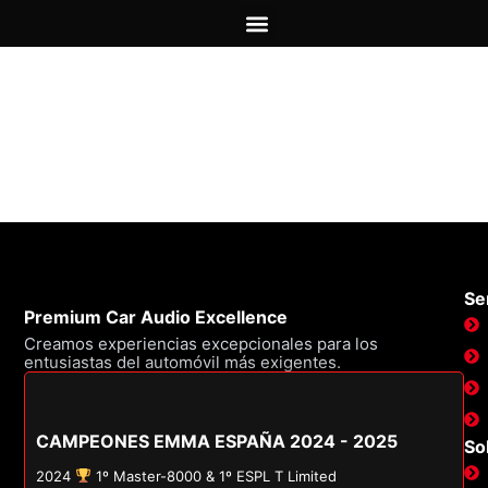
SOBRE NOSOTROS
PRECIOS INSTALACIÓN
Kit de sonido Audi
Ser
Premium Car Audio Excellence
Creamos experiencias excepcionales para los
entusiastas del automóvil más exigentes.
CAMPEONES EMMA ESPAÑA 2024 - 2025
So
2024
1º Master-8000 & 1º ESPL T Limited